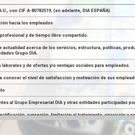
.U., con CIF A-80782519, (en adelante, DIA ESPAÑA)
ión hacia los empleados
rofesional y de tiempo libre compartido.
de actualidad acerca de los servicios, estructura, políticas, pr
edades Grupo DIA.
 laborales y de ofertas y/o ventajas sociales para empleados.
a conocer el nivel de satisfacción y motivación de sus emplead
ato
es al Grupo Empresarial DIA y otras entidades participadas p
tificación, supresión, limitación al tratamiento, oposición y p