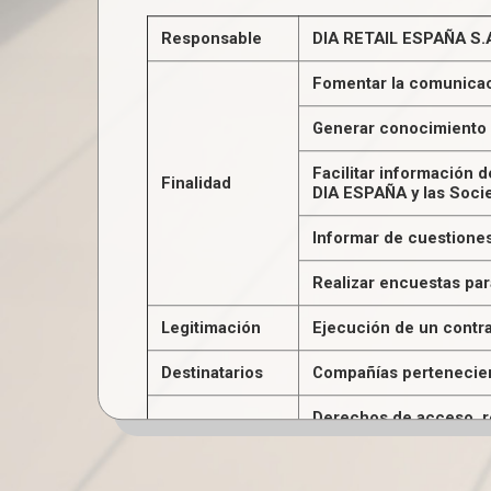
Responsable
DIA RETAIL ESPAÑA S.A
Fomentar la comunicac
Generar conocimiento p
Facilitar información 
Finalidad
DIA ESPAÑA y las Soci
Informar de cuestiones
Realizar encuestas par
Legitimación
Ejecución de un contr
Destinatarios
Compañías pertenecient
Derechos de acceso, rec
Derechos
personal.
Información