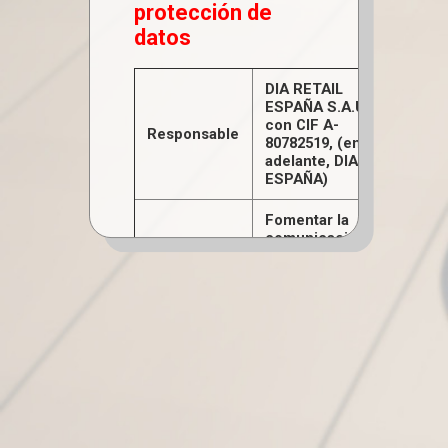
protección de
datos
DIA RETAIL
ESPAÑA S.A.U.,
con CIF A-
Responsable
80782519, (en
adelante, DIA
ESPAÑA)
Fomentar la
comunicación
hacia los
empleados
Generar
conocimiento
profesional y
de tiempo libre
compartido.
Facilitar
información de