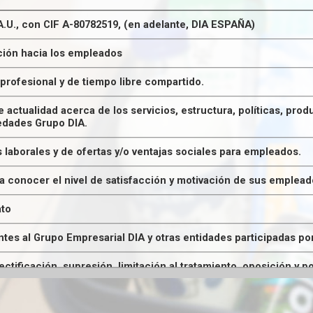
.U., con CIF A-80782519, (en adelante, DIA ESPAÑA)
ión hacia los empleados
rofesional y de tiempo libre compartido.
de actualidad acerca de los servicios, estructura, políticas, pr
edades Grupo DIA.
 laborales y de ofertas y/o ventajas sociales para empleados.
a conocer el nivel de satisfacción y motivación de sus emplead
ato
es al Grupo Empresarial DIA y otras entidades participadas p
tificación, supresión, limitación al tratamiento, oposición y p