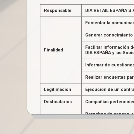
Responsable
DIA RETAIL ESPAÑA S.A
Fomentar la comunicac
Generar conocimiento p
Facilitar información 
Finalidad
DIA ESPAÑA y las Soci
Informar de cuestiones
Realizar encuestas par
Legitimación
Ejecución de un contr
Destinatarios
Compañías pertenecient
Derechos de acceso, rec
Derechos
personal.
Información