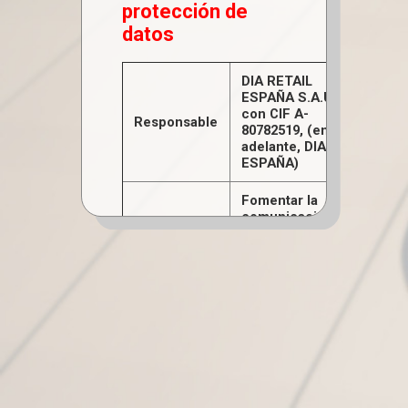
protección de
datos
DIA RETAIL
ESPAÑA S.A.U.,
con CIF A-
Responsable
80782519, (en
adelante, DIA
ESPAÑA)
Fomentar la
comunicación
hacia los
empleados
Generar
conocimiento
profesional y
de tiempo libre
compartido.
Facilitar
información de