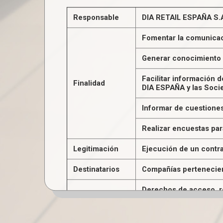
Responsable
DIA RETAIL ESPAÑA S.A
Fomentar la comunicac
Generar conocimiento p
Facilitar información 
Finalidad
DIA ESPAÑA y las Soci
Informar de cuestiones
Realizar encuestas par
Legitimación
Ejecución de un contr
Destinatarios
Compañías pertenecient
Derechos de acceso, rec
Derechos
personal.
Información