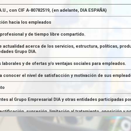
.U., con CIF A-80782519, (en adelante, DIA ESPAÑA)
ión hacia los empleados
rofesional y de tiempo libre compartido.
de actualidad acerca de los servicios, estructura, políticas, pr
edades Grupo DIA.
 laborales y de ofertas y/o ventajas sociales para empleados.
a conocer el nivel de satisfacción y motivación de sus emplead
ato
es al Grupo Empresarial DIA y otras entidades participadas p
tificación, supresión, limitación al tratamiento, oposición y p