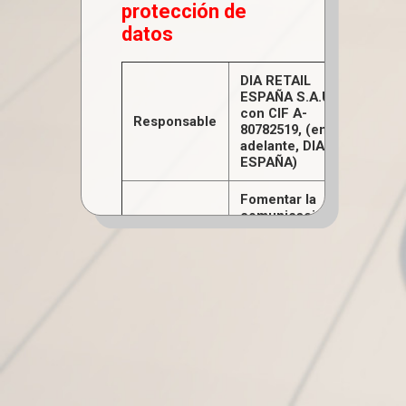
protección de
datos
DIA RETAIL
ESPAÑA S.A.U.,
con CIF A-
Responsable
80782519, (en
adelante, DIA
ESPAÑA)
Fomentar la
comunicación
hacia los
empleados
Generar
conocimiento
profesional y
de tiempo libre
compartido.
Facilitar
información de